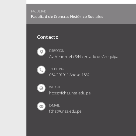
FACULTAD
Facultad de Ciencias Histórico Sociales
Contacto
DIRECCIÓN
Av. Venezuela S/N cercado de Arequipa.
TELÉFONO
054-391911 Anexo 1582
WEB SITE
https://fchs.unsa.edu.pe
E-MAIL
fchs@unsa.edu.pe