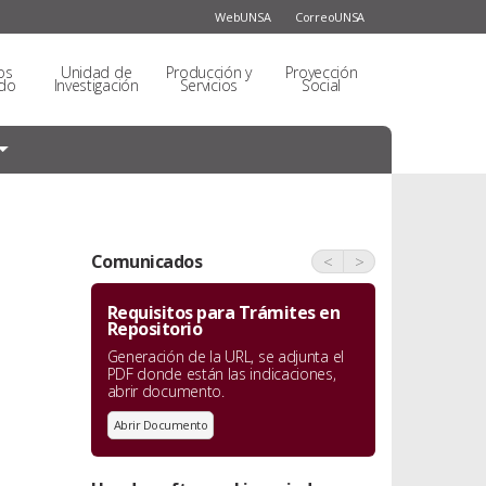
WebUNSA
CorreoUNSA
os
Unidad de
Producción y
Proyección
do
Investigación
Servicios
Social
Comunicados
<
>
Requisitos para Trámites en
Repositorio
Generación de la URL, se adjunta el
PDF donde están las indicaciones,
abrir documento.
Abrir Documento