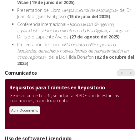
Vitae
(19 de junio del 2025)
Presentación del Libro «
Mapa cultural de Moquegua»
, del Dr.
Juan Rodríguez Pantigoso
(15 de julio del 2025)
Conferencia Internacional «
Racionalidad de agencia,
capacidades y funcionamientos en la Era Digital
«, a cargo del
Dr. Isidro Lapuente Álvarez
(27 de agosto del 2025)
Presentación del Libro «
El laberinto político peruano.
Izquierdas, derechas y nuevas formas de representación en
cinco regiones
«, de la Lic. Hilda Bonafon
(02 de octubre del
2025)
Comunicados
<
>
Requisitos para Trámites en Repositorio
Generación de la URL, se adjunta el PDF donde están las
indicaciones, abrir documento.
Abrir Documento
Uso de software Licenciado