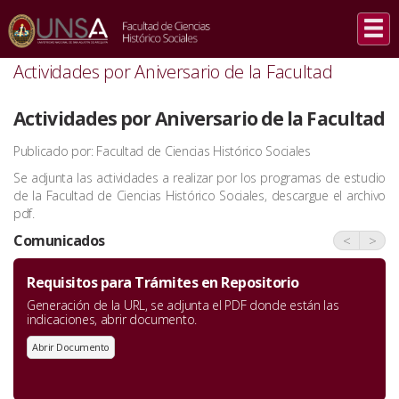
INICIO
/
COMUNICADOS
/
ACTIVIDADES POR ANIVERSARIO DE LA FACULTAD
Actividades por Aniversario de la Facultad
Actividades por Aniversario de la Facultad
Publicado por: Facultad de Ciencias Histórico Sociales
Se adjunta las actividades a realizar por los programas de estudio
de la Facultad de Ciencias Histórico Sociales, descargue el archivo
pdf.
Comunicados
<
>
Requisitos para Trámites en Repositorio
Generación de la URL, se adjunta el PDF donde están las
indicaciones, abrir documento.
Abrir Documento