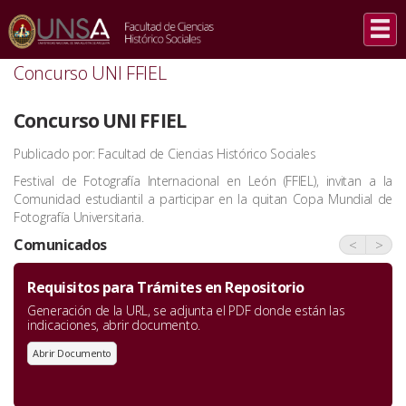
INICIO
/
COMUNICADOS
/
CONCURSO UNI FFIEL
Concurso UNI FFIEL
Concurso UNI FFIEL
Publicado por: Facultad de Ciencias Histórico Sociales
Festival de Fotografía Internacional en León (FFIEL), invitan a la
Comunidad estudiantil a participar en la quitan Copa Mundial de
Fotografía Universitaria.
Comunicados
<
>
Requisitos para Trámites en Repositorio
Generación de la URL, se adjunta el PDF donde están las
indicaciones, abrir documento.
Abrir Documento