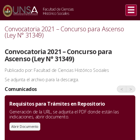
INICIO
/
COMUNICADOS
/
CONVOCATORIA 2021 – CONCURSO PARA ASCENSO (LEY N° 31349)
Convocatoria 2021 – Concurso para Ascenso
(Ley N° 31349)
Convocatoria 2021 – Concurso para
Ascenso (Ley N° 31349)
Publicado por: Facultad de Ciencias Histórico Sociales
Se adjunta el archivo para la descarga.
Comunicados
<
>
Requisitos para Trámites en Repositorio
Generación de la URL, se adjunta el PDF donde están las
indicaciones, abrir documento.
Abrir Documento