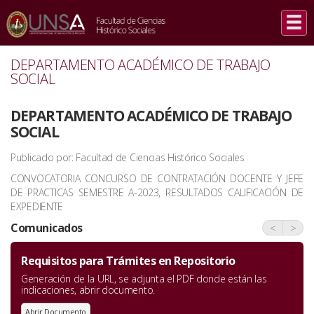
INICIO
/
COMUNICADOS
/
DEPARTAMENTO ACADÉMICO DE TRABAJO SOCIAL
DEPARTAMENTO ACADÉMICO DE TRABAJO
SOCIAL
DEPARTAMENTO ACADÉMICO DE TRABAJO
SOCIAL
Publicado por: Facultad de Ciencias Histórico Sociales
CONVOCATORIA CONCURSO DE CONTRATACIÓN DOCENTE Y JEFE
DE PRACTICAS SEMESTRE A-2023, RESULTADOS CALIFICACIÓN DE
EXPEDIENTE
Comunicados
<
>
Requisitos para Trámites en Repositorio
Generación de la URL, se adjunta el PDF donde están las
indicaciones, abrir documento.
Abrir Documento