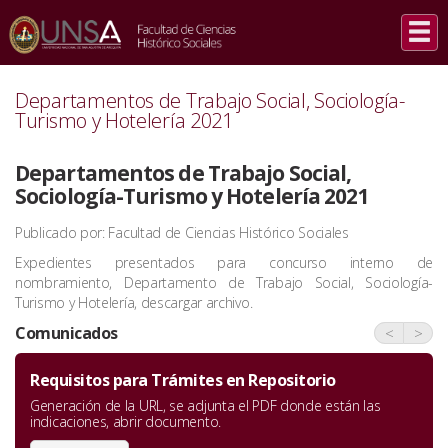
INICIO
/
COMUNICADOS
/
DEPARTAMENTOS DE TRABAJO SOCIAL, SOCIOLOGÍA-TURISMO Y HOTELERÍA
2021
Departamentos de Trabajo Social, Sociología-
Turismo y Hotelería 2021
Departamentos de Trabajo Social,
Sociología-Turismo y Hotelería 2021
Publicado por: Facultad de Ciencias Histórico Sociales
Expedientes presentados para concurso interno de
nombramiento, Departamento de Trabajo Social, Sociología-
Turismo y Hotelería, descargar archivo.
Comunicados
<
>
Requisitos para Trámites en Repositorio
Generación de la URL, se adjunta el PDF donde están las
indicaciones, abrir documento.