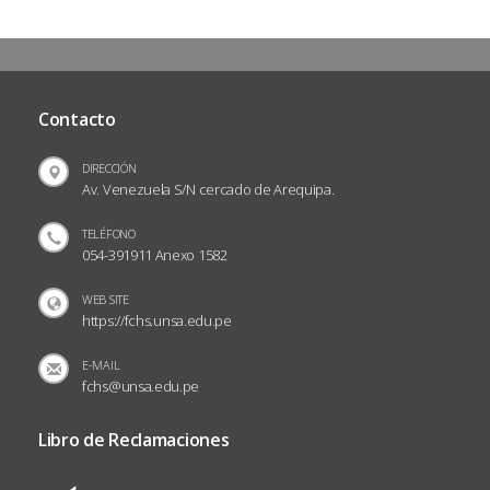
Contacto
DIRECCIÓN
Av. Venezuela S/N cercado de Arequipa.
TELÉFONO
054-391911 Anexo 1582
WEB SITE
https://fchs.unsa.edu.pe
E-MAIL
fchs@unsa.edu.pe
Libro de Reclamaciones