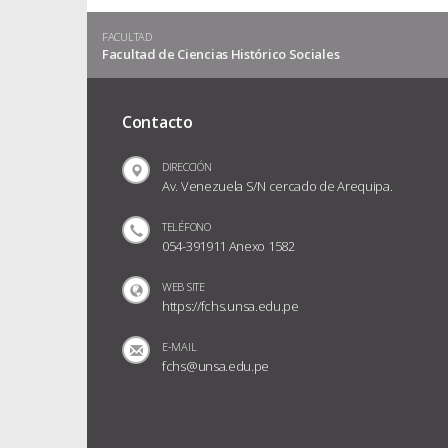
FACULTAD
Facultad de Ciencias Histórico Sociales
Contacto
DIRECCIÓN
Av. Venezuela S/N cercado de Arequipa.
TELÉFONO
054-391911 Anexo 1582
WEB SITE
https://fchs.unsa.edu.pe
E-MAIL
fchs@unsa.edu.pe