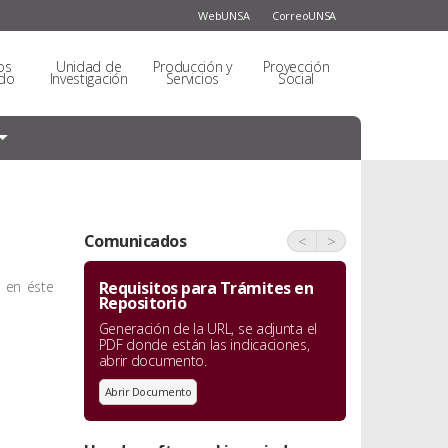
WebUNSA
CorreoUNSA
os
Unidad de
Producción y
Proyección
do
Investigación
Servicios
Social
Comunicados
<
>
o en éste
Requisitos para Trámites en
Repositorio
Generación de la URL, se adjunta el
PDF donde están las indicaciones,
abrir documento.
Abrir Documento