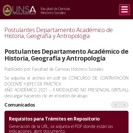
INICIO
/
COMUNICADOS
/
POSTULANTES DEPARTAMENTO ACADÉMICO DE HISTORIA, GEOGRAFÍA Y
ANTROPOLOGÍA
Postulantes Departamento Académico de
Historia, Geografía y Antropología
Postulantes Departamento Académico de
Historia, Geografía y Antropología
Publicado por: Facultad de Ciencias Histórico Sociales
Se adjunta el archivo en pdf de CONCURSO DE CONTRATACIÓN
DOCENTE Y JEFES DE PRÁCTICA
AÑO ACADÉMICO 2021 – II MODALIDAD NO PRESENCIAL (VIRTUAL),
descargar haciendo clic en el botón de abajo.
Comunicados
<
>
Requisitos para Trámites en Repositorio
Generación de la URL, se adjunta el PDF donde están las
indicaciones, abrir documento.