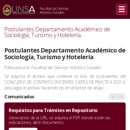
INICIO
/
COMUNICADOS
/
POSTULANTES DEPARTAMENTO ACADÉMICO DE SOCIOLOGÍA, TURISMO Y
HOTELERÍA
Postulantes Departamento Académico de
Sociología, Turismo y Hotelería
Postulantes Departamento Académico de
Sociología, Turismo y Hotelería
Publicado por: Facultad de Ciencias Histórico Sociales
Se adjunta el archivo que contiene la lista de postulantes del
CONCURSO DE CONTRATO DOCENTES Y JEFES DE PRACTICA 2021-II,
descargar el archivo haciendo clic en el botón de abajo.
Comunicados
<
>
Requisitos para Trámites en Repositorio
Generación de la URL, se adjunta el PDF donde están las
indicaciones, abrir documento.