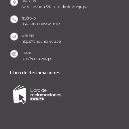
DIRECCIÓN
Av. Venezuela S/N cercado de Arequipa.
TELÉFONO
054-391911 Anexo 1582
WEB SITE
https://fchs.unsa.edu.pe
E-MAIL
fchs@unsa.edu.pe
Libro de Reclamaciones