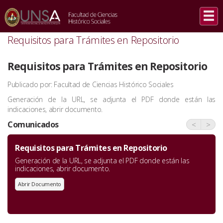
INICIO
/
COMUNICADOS
/
REQUISITOS PARA TRÁMITES EN REPOSITORIO
Requisitos para Trámites en Repositorio
Requisitos para Trámites en Repositorio
Publicado por: Facultad de Ciencias Histórico Sociales
Generación de la URL, se adjunta el PDF donde están las
indicaciones, abrir documento.
Comunicados
<
>
Requisitos para Trámites en Repositorio
Generación de la URL, se adjunta el PDF donde están las
indicaciones, abrir documento.
Abrir Documento