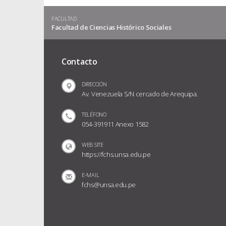
FACULTAD
Facultad de Ciencias Histórico Sociales
Contacto
DIRECCIÓN
Av. Venezuela S/N cercado de Arequipa.
TELÉFONO
054-391911 Anexo 1582
WEB SITE
https://fchs.unsa.edu.pe
E-MAIL
fchs@unsa.edu.pe