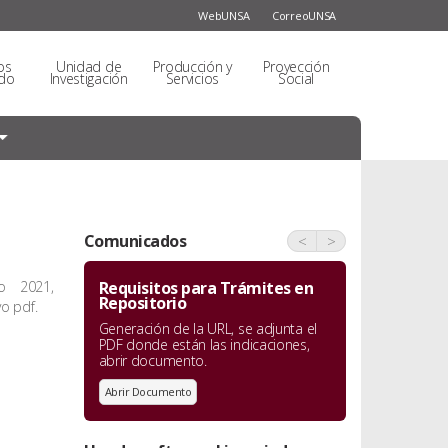
WebUNSA
CorreoUNSA
os
Unidad de
Producción y
Proyección
do
Investigación
Servicios
Social
Comunicados
<
>
o 2021,
Requisitos para Trámites en
Repositorio
o pdf.
Generación de la URL, se adjunta el
PDF donde están las indicaciones,
abrir documento.
Abrir Documento