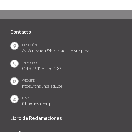
Contacto
DIRECCIÓN
Av. Venezuela S/N cercado de Arequipa.
TELÉFONO
054-391911 Anexo 1582
WEB SITE
https://fchs.unsa.edu.pe
E-MAIL
fchs@unsa.edu.pe
Libro de Reclamaciones