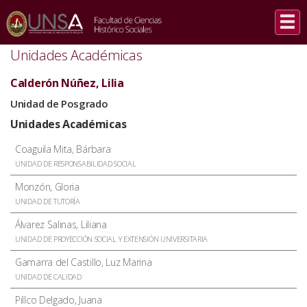
INICIO
/
AUTORIDADES
/
CALDERÓN NÚÑEZ, LILIA
Unidades Académicas
Calderón Núñez, Lilia
Unidad de Posgrado
Unidades Académicas
Coaguila Mita, Bárbara
UNIDAD DE RESPONSABILIDAD SOCIAL
Monzón, Gloria
UNIDAD DE TUTORÍA
Álvarez Salinas, Liliana
UNIDAD DE PROYECCIÓN SOCIAL Y EXTENSIÓN UNIVERSITARIA
Gamarra del Castillo, Luz Marina
UNIDAD DE CALIDAD
Pillco Delgado, Juana