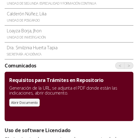
UNIDAD DE SEGUNDA ESPECIALIDAD Y FORMACIÓN CONTINUA
Calderón Núñez, Lilia
UNIDAD DE POSGRADO
Loayza Borja, Jhon
UNIDAD DE INVESTIGACIÓN
Dra. Smilzinia Huerta Tapia
SECRETARÍA ACADÉMICA
Comunicados
<
>
Requisitos para Trámites en Repositorio
Generación de la URL, se adjunta el PDF donde están las
indicaciones, abrir documento.
Abrir Documento
Uso de software Licenciado